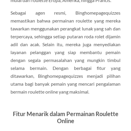
mulai dari roulette Eropa, Amerika, hingga Prancis.
Sebagai agen resmi, Binghomepagequizzes
memastikan bahwa permainan roulette yang mereka
tawarkan menggunakan perangkat lunak yang sah dan
terpercaya, sehingga setiap putaran roda rolet dijamin
adil dan acak. Selain itu, mereka juga menyediakan
layanan pelanggan yang siap membantu pemain
dengan segala permasalahan yang mungkin timbul
selama bermain. Dengan berbagai fitur yang
ditawarkan, Binghomepagequizzes menjadi pilihan
utama bagi banyak pemain yang mencari pengalaman
bermain roulette online yang maksimal.
Fitur Menarik dalam Permainan Roulette
Online