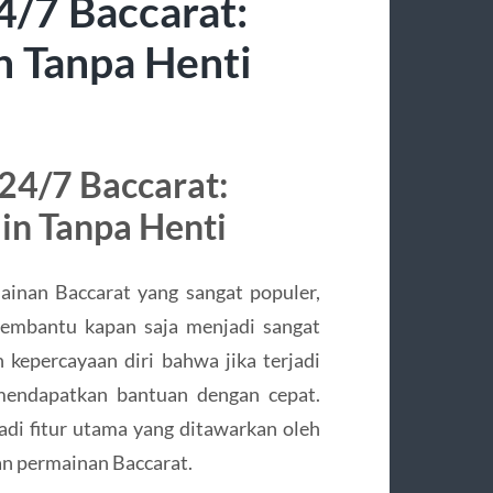
4/7 Baccarat:
 Tanpa Henti
24/7 Baccarat:
n Tanpa Henti
ainan Baccarat yang sangat populer,
membantu kapan saja menjadi sangat
epercayaan diri bahwa jika terjadi
mendapatkan bantuan dengan cepat.
di fitur utama yang ditawarkan oleh
an permainan Baccarat.