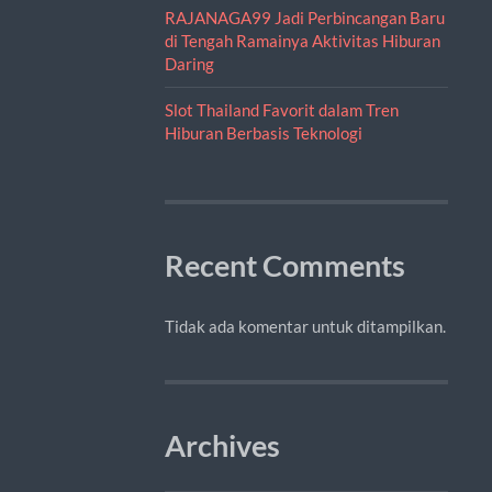
RAJANAGA99 Jadi Perbincangan Baru
di Tengah Ramainya Aktivitas Hiburan
Daring
Slot Thailand Favorit dalam Tren
Hiburan Berbasis Teknologi
Recent Comments
Tidak ada komentar untuk ditampilkan.
Archives