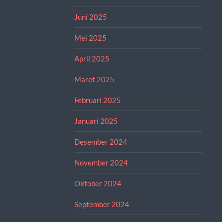
Juni 2025
Mei 2025
April 2025
Maret 2025
Februari 2025
Januari 2025
Desember 2024
November 2024
Oktober 2024
September 2024