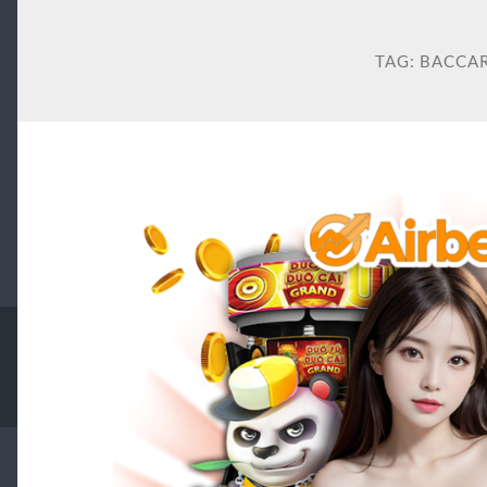
TAG:
BACCA