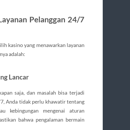
ayanan Pelanggan 24/7
ilih kasino yang menawarkan layanan
nya adalah:
ng Lancar
apan saja, dan masalah bisa terjadi
7, Anda tidak perlu khawatir tentang
tau kebingungan mengenai aturan
astikan bahwa pengalaman bermain