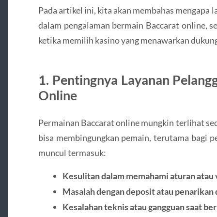
Pada artikel ini, kita akan membahas mengapa 
dalam pengalaman bermain Baccarat online, s
ketika memilih kasino yang menawarkan dukun
1.
Pentingnya Layanan Pelang
Online
Permainan Baccarat online mungkin terlihat se
bisa membingungkan pemain, terutama bagi pe
muncul termasuk:
Kesulitan dalam memahami aturan atau 
Masalah dengan deposit atau penarikan
Kesalahan teknis atau gangguan saat be