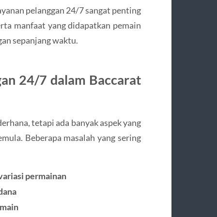
layanan pelanggan 24/7 sangat penting
erta manfaat yang didapatkan pemain
gan sepanjang waktu.
gan 24/7 dalam Baccarat
derhana, tetapi ada banyak aspek yang
mula. Beberapa masalah yang sering
variasi permainan
 dana
rmain