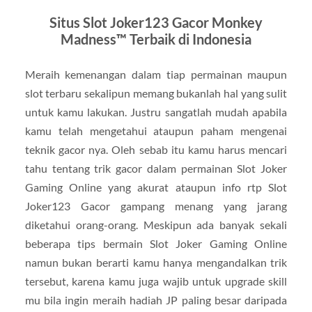
Situs Slot Joker123 Gacor Monkey
Madness™ Terbaik di Indonesia
Meraih kemenangan dalam tiap permainan maupun
slot terbaru sekalipun memang bukanlah hal yang sulit
untuk kamu lakukan. Justru sangatlah mudah apabila
kamu telah mengetahui ataupun paham mengenai
teknik gacor nya. Oleh sebab itu kamu harus mencari
tahu tentang trik gacor dalam permainan Slot Joker
Gaming Online yang akurat ataupun info rtp Slot
Joker123 Gacor gampang menang yang jarang
diketahui orang-orang. Meskipun ada banyak sekali
beberapa tips bermain Slot Joker Gaming Online
namun bukan berarti kamu hanya mengandalkan trik
tersebut, karena kamu juga wajib untuk upgrade skill
mu bila ingin meraih hadiah JP paling besar daripada