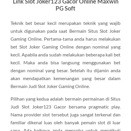
Link Slot Joker123 Gacor Online Maxwin
PG Soft
Teknik bet besar kecil merupakan teknik yang wajib
untuk digunakan pada saat Bermain Situs Slot Joker
Gaming Online. Pertama-tama anda harus melakukan
bet Slot Joker Gaming Online dengan nominal yang
kecil. Apabila anda sudah melakukan beberapa kali bet
kecil. Maka anda bisa langsung menggunakan bet
dengan nominal yang besar. Setelah itu dijamin anda
akan mendapatkan kemenangan yang besar dalam
Bermain Judi Slot Joker Gaming Online.
Pilihan yang kedua adalah bermain permainan di Situs
Judi Slot Joker123 Gacor bersama pragmatic play.
Nama provider slot tersebut juga sangat terkenal dan
familiar dikenal luas oleh banyak pemain slot di luar
sana. Ada baiknya anda mencoba untuk mengikuti