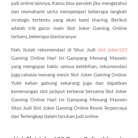
judi online lainnya. Kamu bisa peroleh jika mengetahui
dan memahami serta mempelajari beberapa langkah
strategis tertentu yang akan kami sharing. Berikut
adalah trik gacor main Slot Joker Gaming Online
terbaru, beberapa diantaranya:
Nah, itulah rekomendasi di Situs Judi
slot joker123
Gaming Online Hari Ini Gampang Menang Maxwin
yang mengupas habis semua kelebihan, rekomendasi
juga rahasia menang mesin Slot Joker Gaming Online.
Yukk kalian gabung sekarang juga dan dapatkan
kemenangan slot jackpot terbesar bersama Slot Joker
Gaming Online Hari Ini Gampang Menang Maxwin
Situs Judi Slot Joker Gaming Online Resmi Terpercaya
dan Terlengkap dalam taruhan judi online.