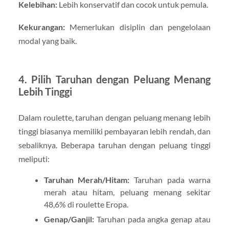
Kelebihan:
Lebih konservatif dan cocok untuk pemula.
Kekurangan:
Memerlukan disiplin dan pengelolaan
modal yang baik.
4. Pilih Taruhan dengan Peluang Menang
Lebih Tinggi
Dalam roulette, taruhan dengan peluang menang lebih
tinggi biasanya memiliki pembayaran lebih rendah, dan
sebaliknya. Beberapa taruhan dengan peluang tinggi
meliputi:
Taruhan Merah/Hitam:
Taruhan pada warna
merah atau hitam, peluang menang sekitar
48,6% di roulette Eropa.
Genap/Ganjil:
Taruhan pada angka genap atau