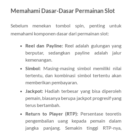
Memahami Dasar-Dasar Permainan Slot
Sebelum menekan tombol spin, penting untuk
memahami komponen dasar dari permainan slot:
Reel dan Payline:
Reel adalah gulungan yang
berputar, sedangkan payline adalah jalur
kemenangan.
Simbol:
Masing-masing simbol memiliki nilai
tertentu, dan kombinasi simbol tertentu akan
memberikan pembayaran.
Jackpot:
Hadiah terbesar yang bisa diperoleh
pemain, biasanya berupa jackpot progresif yang
terus bertambah.
Return to Player (RTP):
Persentase teoretis
pengembalian uang kepada pemain dalam
jangka panjang. Semakin tinggi RTP-nya,