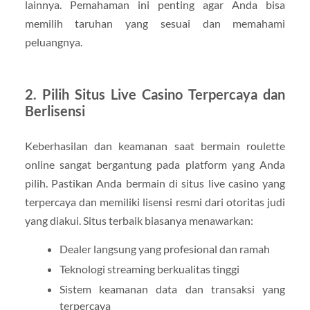
lainnya. Pemahaman ini penting agar Anda bisa
memilih taruhan yang sesuai dan memahami
peluangnya.
2. Pilih Situs Live Casino Terpercaya dan
Berlisensi
Keberhasilan dan keamanan saat bermain roulette
online sangat bergantung pada platform yang Anda
pilih. Pastikan Anda bermain di situs live casino yang
terpercaya dan memiliki lisensi resmi dari otoritas judi
yang diakui. Situs terbaik biasanya menawarkan:
Dealer langsung yang profesional dan ramah
Teknologi streaming berkualitas tinggi
Sistem keamanan data dan transaksi yang
terpercaya