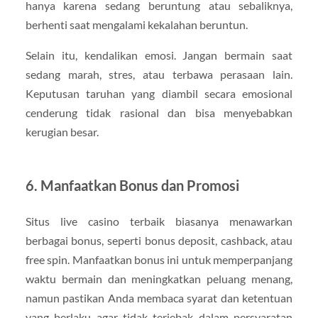
hanya karena sedang beruntung atau sebaliknya,
berhenti saat mengalami kekalahan beruntun.
Selain itu, kendalikan emosi. Jangan bermain saat
sedang marah, stres, atau terbawa perasaan lain.
Keputusan taruhan yang diambil secara emosional
cenderung tidak rasional dan bisa menyebabkan
kerugian besar.
6. Manfaatkan Bonus dan Promosi
Situs live casino terbaik biasanya menawarkan
berbagai bonus, seperti bonus deposit, cashback, atau
free spin. Manfaatkan bonus ini untuk memperpanjang
waktu bermain dan meningkatkan peluang menang,
namun pastikan Anda membaca syarat dan ketentuan
yang berlaku agar tidak terjebak dalam persyaratan