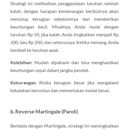
Strategi ini melibatkan penggandaan taruhan setelah
kalah, dengan harapan kemenangan berikutnya akan
menutup kerugian sebelumnya dan memberikan
keuntungan kecil. Misalnya, Anda mulai dengan
taruhan Rp 50, jika kalah, Anda tingkatkan menjadi Rp
100, lalu Rp 200, dan seterusnya. Ketika menang, Anda
kembali ke taruhan awal.
Kelebihan:
Mudah dipahami dan bisa menghasilkan
keuntungan cepat dalam jangka pendek.
Kekurangan:
Risiko kerugian besar jika mengalami
kekalahan beruntun dan memerlukan modal besar.
b. Reverse Martingale (Paroli)
Berbeda dengan Martingale, strategi ini meningkatkan