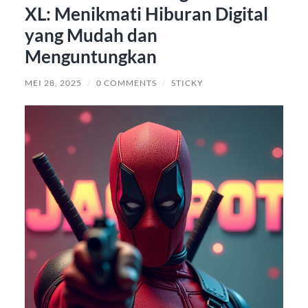
XL: Menikmati Hiburan Digital
yang Mudah dan
Menguntungkan
MEI 28, 2025
/
0 COMMENTS
/
STICKY