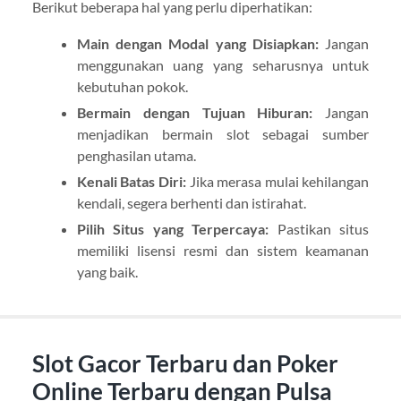
Berikut beberapa hal yang perlu diperhatikan:
Main dengan Modal yang Disiapkan:
Jangan
menggunakan uang yang seharusnya untuk
kebutuhan pokok.
Bermain dengan Tujuan Hiburan:
Jangan
menjadikan bermain slot sebagai sumber
penghasilan utama.
Kenali Batas Diri:
Jika merasa mulai kehilangan
kendali, segera berhenti dan istirahat.
Pilih Situs yang Terpercaya:
Pastikan situs
memiliki lisensi resmi dan sistem keamanan
yang baik.
Slot Gacor Terbaru dan Poker
Online Terbaru dengan Pulsa