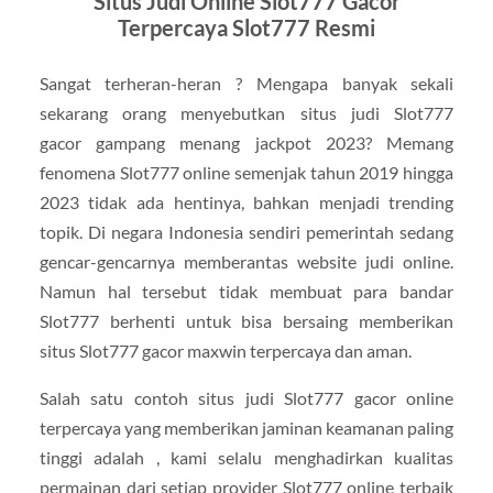
Situs Judi Online Slot777 Gacor
Terpercaya Slot777 Resmi
Sangat terheran-heran ? Mengapa banyak sekali
sekarang orang menyebutkan situs judi Slot777
gacor gampang menang jackpot 2023? Memang
fenomena Slot777 online semenjak tahun 2019 hingga
2023 tidak ada hentinya, bahkan menjadi trending
topik. Di negara Indonesia sendiri pemerintah sedang
gencar-gencarnya memberantas website judi online.
Namun hal tersebut tidak membuat para bandar
Slot777 berhenti untuk bisa bersaing memberikan
situs Slot777 gacor maxwin terpercaya dan aman.
Salah satu contoh situs judi Slot777 gacor online
terpercaya yang memberikan jaminan keamanan paling
tinggi adalah , kami selalu menghadirkan kualitas
permainan dari setiap provider Slot777 online terbaik