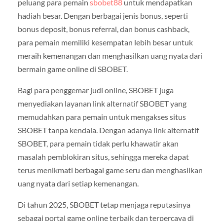
peluang para pemain
sbobet88
untuk mendapatkan
hadiah besar. Dengan berbagai jenis bonus, seperti
bonus deposit, bonus referral, dan bonus cashback,
para pemain memiliki kesempatan lebih besar untuk
meraih kemenangan dan menghasilkan uang nyata dari
bermain game online di SBOBET.
Bagi para penggemar judi online, SBOBET juga
menyediakan layanan link alternatif SBOBET yang
memudahkan para pemain untuk mengakses situs
SBOBET tanpa kendala. Dengan adanya link alternatif
SBOBET, para pemain tidak perlu khawatir akan
masalah pemblokiran situs, sehingga mereka dapat
terus menikmati berbagai game seru dan menghasilkan
uang nyata dari setiap kemenangan.
Di tahun 2025, SBOBET tetap menjaga reputasinya
sebagai portal game online terbaik dan terpercaya di