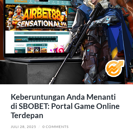
Keberuntungan Anda Menanti
di SBOBET: Portal Game Online
Terdepan
JULI 28, 2025
/
0 COMMENTS