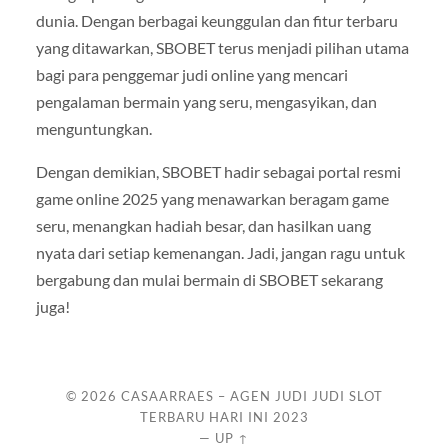
dunia. Dengan berbagai keunggulan dan fitur terbaru
yang ditawarkan, SBOBET terus menjadi pilihan utama
bagi para penggemar judi online yang mencari
pengalaman bermain yang seru, mengasyikan, dan
menguntungkan.
Dengan demikian, SBOBET hadir sebagai portal resmi
game online 2025 yang menawarkan beragam game
seru, menangkan hadiah besar, dan hasilkan uang
nyata dari setiap kemenangan. Jadi, jangan ragu untuk
bergabung dan mulai bermain di SBOBET sekarang
juga!
© 2026
CASAARRAES – AGEN JUDI JUDI SLOT
TERBARU HARI INI 2023
—
UP ↑