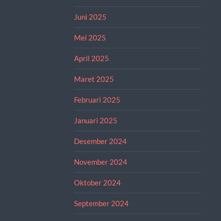
Juni 2025
Mei 2025
April 2025
Maret 2025
Februari 2025
Januari 2025
Desember 2024
November 2024
Oktober 2024
September 2024