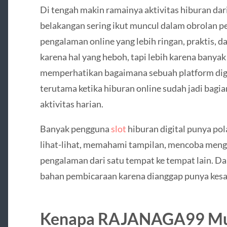
Di tengah makin ramainya aktivitas hiburan da
belakangan sering ikut muncul dalam obrolan 
pengalaman online yang lebih ringan, praktis, 
karena hal yang heboh, tapi lebih karena banya
memperhatikan bagaimana sebuah platform digi
terutama ketika hiburan online sudah jadi bagian
aktivitas harian.
Banyak pengguna
slot
hiburan digital punya pol
lihat-lihat, memahami tampilan, mencoba menge
pengalaman dari satu tempat ke tempat lain. Dari
bahan pembicaraan karena dianggap punya kesa
Kenapa RAJANAGA99 Mul