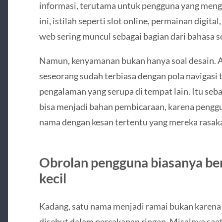
informasi, terutama untuk pengguna yang meng
ini, istilah seperti slot online, permainan digita
web sering muncul sebagai bagian dari bahasa s
Namun, kenyamanan bukan hanya soal desain. Ad
seseorang sudah terbiasa dengan pola navigasi 
pengalaman yang serupa di tempat lain. Itu s
bisa menjadi bahan pembicaraan, karena peng
nama dengan kesan tertentu yang mereka rasaka
Obrolan pengguna biasanya be
kecil
Kadang, satu nama menjadi ramai bukan karena 
disebut dalam percakapan ringan. Misalnya sa