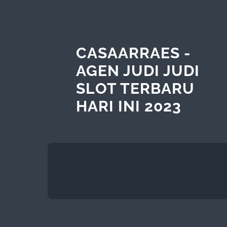
CASAARRAES -
AGEN JUDI JUDI
SLOT TERBARU
HARI INI 2023