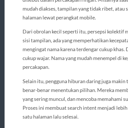
mudah diakses, tampilan yang tidak ribet, at
halaman lewat perangkat mobile.
Dari obrolan kecil seperti itu, persepsi kolektif
sisi tampilan, ada yang memperhatikan kecepata
mengingat nama karena terdengar cukup khas. D
cukup wajar. Nama yang mudah menempel di kepa
percakapan.
Selain itu, pengguna hiburan daring juga makin
benar-benar menentukan pilihan. Mereka memba
yang sering muncul, dan mencoba memahami su
Proses ini membuat search intent menjadi lebih
satu halaman lalu selesai.