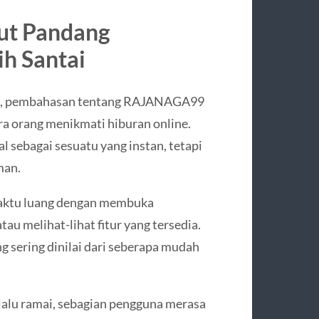
t Pandang
ih Santai
tral, pembahasan tentang RAJANAGA99
ra orang menikmati hiburan online.
l sebagai sesuatu yang instan, tetapi
man.
waktu luang dengan membuka
u melihat-lihat fitur yang tersedia.
ng sering dinilai dari seberapa mudah
erlalu ramai, sebagian pengguna merasa