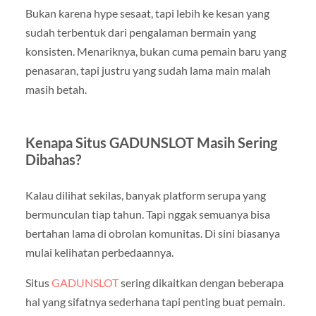
Bukan karena hype sesaat, tapi lebih ke kesan yang
sudah terbentuk dari pengalaman bermain yang
konsisten. Menariknya, bukan cuma pemain baru yang
penasaran, tapi justru yang sudah lama main malah
masih betah.
Kenapa Situs GADUNSLOT Masih Sering
Dibahas?
Kalau dilihat sekilas, banyak platform serupa yang
bermunculan tiap tahun. Tapi nggak semuanya bisa
bertahan lama di obrolan komunitas. Di sini biasanya
mulai kelihatan perbedaannya.
Situs
GADUNSLOT
sering dikaitkan dengan beberapa
hal yang sifatnya sederhana tapi penting buat pemain.