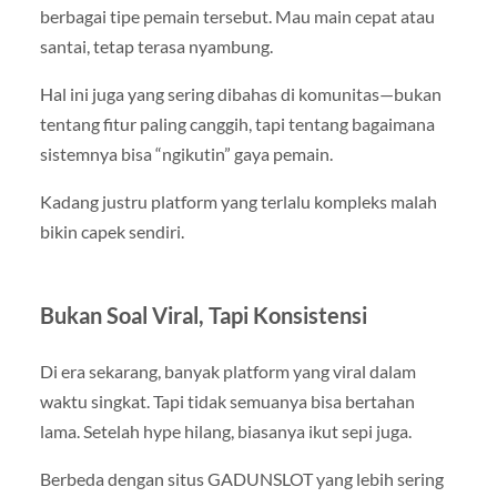
berbagai tipe pemain tersebut. Mau main cepat atau
santai, tetap terasa nyambung.
Hal ini juga yang sering dibahas di komunitas—bukan
tentang fitur paling canggih, tapi tentang bagaimana
sistemnya bisa “ngikutin” gaya pemain.
Kadang justru platform yang terlalu kompleks malah
bikin capek sendiri.
Bukan Soal Viral, Tapi Konsistensi
Di era sekarang, banyak platform yang viral dalam
waktu singkat. Tapi tidak semuanya bisa bertahan
lama. Setelah hype hilang, biasanya ikut sepi juga.
Berbeda dengan situs GADUNSLOT yang lebih sering