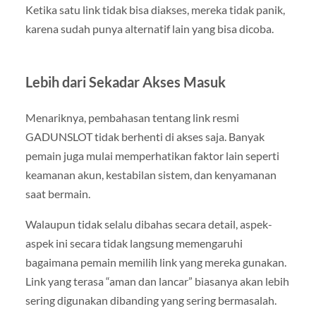
Ketika satu link tidak bisa diakses, mereka tidak panik,
karena sudah punya alternatif lain yang bisa dicoba.
Lebih dari Sekadar Akses Masuk
Menariknya, pembahasan tentang link resmi
GADUNSLOT tidak berhenti di akses saja. Banyak
pemain juga mulai memperhatikan faktor lain seperti
keamanan akun, kestabilan sistem, dan kenyamanan
saat bermain.
Walaupun tidak selalu dibahas secara detail, aspek-
aspek ini secara tidak langsung memengaruhi
bagaimana pemain memilih link yang mereka gunakan.
Link yang terasa “aman dan lancar” biasanya akan lebih
sering digunakan dibanding yang sering bermasalah.