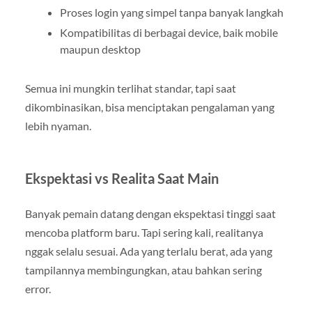
Proses login yang simpel tanpa banyak langkah
Kompatibilitas di berbagai device, baik mobile
maupun desktop
Semua ini mungkin terlihat standar, tapi saat
dikombinasikan, bisa menciptakan pengalaman yang
lebih nyaman.
Ekspektasi vs Realita Saat Main
Banyak pemain datang dengan ekspektasi tinggi saat
mencoba platform baru. Tapi sering kali, realitanya
nggak selalu sesuai. Ada yang terlalu berat, ada yang
tampilannya membingungkan, atau bahkan sering
error.