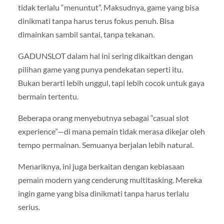
tidak terlalu “menuntut”. Maksudnya, game yang bisa
dinikmati tanpa harus terus fokus penuh. Bisa
dimainkan sambil santai, tanpa tekanan.
GADUNSLOT dalam hal ini sering dikaitkan dengan
pilihan game yang punya pendekatan seperti itu.
Bukan berarti lebih unggul, tapi lebih cocok untuk gaya
bermain tertentu.
Beberapa orang menyebutnya sebagai “casual slot
experience”—di mana pemain tidak merasa dikejar oleh
tempo permainan. Semuanya berjalan lebih natural.
Menariknya, ini juga berkaitan dengan kebiasaan
pemain modern yang cenderung multitasking. Mereka
ingin game yang bisa dinikmati tanpa harus terlalu
serius.