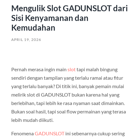
Mengulik Slot GADUNSLOT dari
Sisi Kenyamanan dan
Kemudahan
APRIL 19, 2026
Pernah merasa ingin main
slot
tapi malah bingung
sendiri dengan tampilan yang terlalu ramai atau fitur
yang terlalu banyak? Di titik ini, banyak pemain mulai
melirik slot di GADUNSLOT bukan karena hal yang
berlebihan, tapi lebih ke rasa nyaman saat dimainkan.
Bukan soal hasil, tapi soal flow permainan yang terasa
lebih mudah diikuti.
Fenomena
GADUNSLOT
ini sebenarnya cukup sering