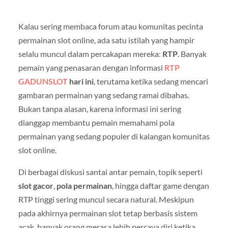
Kalau sering membaca forum atau komunitas pecinta
permainan slot online, ada satu istilah yang hampir
selalu muncul dalam percakapan mereka:
RTP
. Banyak
pemain yang penasaran dengan informasi
RTP
GADUNSLOT
hari ini
, terutama ketika sedang mencari
gambaran permainan yang sedang ramai dibahas.
Bukan tanpa alasan, karena informasi ini sering
dianggap membantu pemain memahami pola
permainan yang sedang populer di kalangan komunitas
slot online.
Di berbagai diskusi santai antar pemain, topik seperti
slot gacor
,
pola permainan
, hingga daftar game dengan
RTP tinggi sering muncul secara natural. Meskipun
pada akhirnya permainan slot tetap berbasis sistem
acak, banyak orang merasa lebih percaya diri ketika