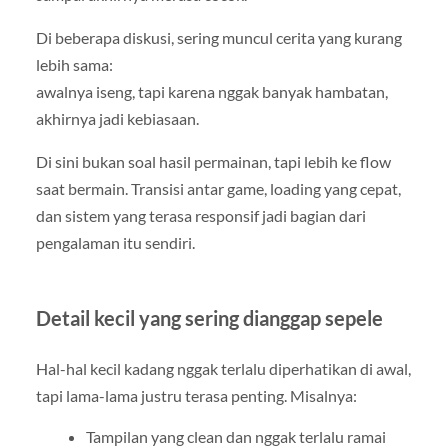
Di beberapa diskusi, sering muncul cerita yang kurang
lebih sama:
awalnya iseng, tapi karena nggak banyak hambatan,
akhirnya jadi kebiasaan.
Di sini bukan soal hasil permainan, tapi lebih ke flow
saat bermain. Transisi antar game, loading yang cepat,
dan sistem yang terasa responsif jadi bagian dari
pengalaman itu sendiri.
Detail kecil yang sering dianggap sepele
Hal-hal kecil kadang nggak terlalu diperhatikan di awal,
tapi lama-lama justru terasa penting. Misalnya:
Tampilan yang clean dan nggak terlalu ramai