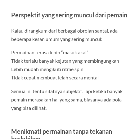
Perspektif yang sering muncul dari pemain
Kalau dirangkum dari berbagai obrolan santai, ada
beberapa kesan umum yang sering muncul:
Permainan terasa lebih “masuk akal”
Tidak terlalu banyak kejutan yang membingungkan
Lebih mudah mengikuti ritme spin
Tidak cepat membuat lelah secara mental
Semua ini tentu sifatnya subjektif. Tapi ketika banyak
pemain merasakan hal yang sama, biasanya ada pola
yang bisa dilihat.
Menikmati permainan tanpa tekanan
berlebihan