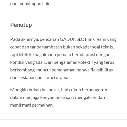
dan menyimpan link.
Penutup
Pada akhirnya, pencarian GADUNSLOT link resmi yang
cepat dan tanpa hambatan bukan sekadar soal teknis,
tapi lebih ke bagaimana pemain beradaptasi dengan
kondisi yang ada. Dari pengalaman kolektif yang terus
berkembang, muncul pemahaman bahwa fleksibilitas
dan kesiapan jadi kunci utama.
Mungkin bukan hal besar, tapi cukup berpengaruh
dalam menjaga kenyamanan saat mengakses dan
menikmati permainan.