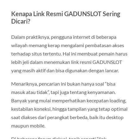
Kenapa Link Resmi GADUNSLOT Sering
Dicari?
Dalam praktiknya, pengguna internet di beberapa
wilayah memang kerap mengalami pembatasan akses
terhadap situs tertentu. Hal ini membuat pemain harus
lebih jeli dalam menemukan link resmi GADUNSLOT
yang masih aktif dan bisa digunakan dengan lancar.
Menariknya, pencarian ini bukan hanya soal “bisa
masuk atau tidak”, tapi juga tentang kenyamanan.
Banyak yang mulai memperhatikan kecepatan loading,
kestabilan koneksi, hingga tampilan yang tetap optimal
saat diakses dari perangkat berbeda, baik itu desktop
maupun mobile.
Di beberapa forum diskusi, topik seperti “link