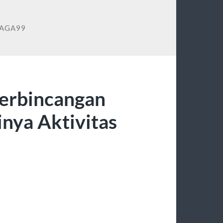
NAGA99
erbincangan
nya Aktivitas