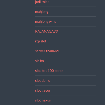
judi rolet
mahjong
mahjong wins
RAJANAGA99
rtp slot
server thailand
sic bo
slot bet 100 perak
slot demo
slot gacor
slot nexus