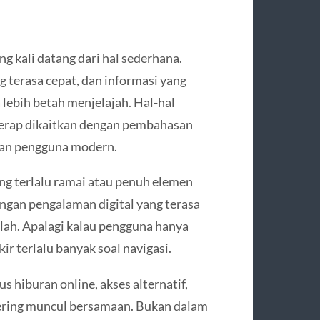
g kali datang dari hal sederhana.
 terasa cepat, dan informasi yang
ebih betah menjelajah. Hal-hal
erap dikaitkan dengan pembahasan
aan pengguna modern.
ang terlalu ramai atau penuh elemen
ngan pengalaman digital yang terasa
elah. Apalagi kalau pengguna hanya
ir terlalu banyak soal navigasi.
s hiburan online, akses alternatif,
sering muncul bersamaan. Bukan dalam