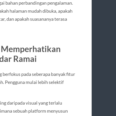
gai bahan perbandingan pengalaman.
apakah halaman mudah dibuka, apakah
tar, dan apakah suasananya terasa
h Memperhatikan
dar Ramai
g berfokus pada seberapa banyak fitur
. Pengguna mulai lebih selektif
ng daripada visual yang terlalu
gaimana sebuah platform menyusun