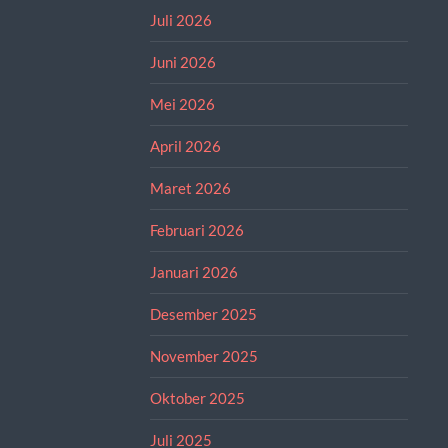
Juli 2026
Juni 2026
Mei 2026
April 2026
Maret 2026
Februari 2026
Januari 2026
Desember 2025
November 2025
Oktober 2025
Juli 2025