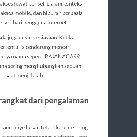
akses lewat ponsel. Dalam konteks
l, akses mobile, dan hiburan berbasis
ehari-hari pengguna internet.
a juga unsur kebiasaan. Ketika
tertentu, ia cenderung mencari
ebabnya nama seperti RAJANAGA99
guna sering menghubungkan sebuah
n saat menjelajah.
rangkat dari pengalaman
kampanye besar, tetapi karena sering
at seseorang membahas platform yang