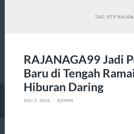
TAG:
RTP RAJA
RAJANAGA99 Jadi P
Baru di Tengah Ramai
Hiburan Daring
JULI 2, 2026
/
ADMIN