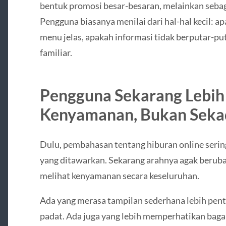
bentuk promosi besar-besaran, melainkan seba
Pengguna biasanya menilai dari hal-hal kecil: 
menu jelas, apakah informasi tidak berputar-pu
familiar.
Pengguna Sekarang Lebi
Kenyamanan, Bukan Seka
Dulu, pembahasan tentang hiburan online serin
yang ditawarkan. Sekarang arahnya agak berubah
melihat kenyamanan secara keseluruhan.
Ada yang merasa tampilan sederhana lebih penti
padat. Ada juga yang lebih memperhatikan ba