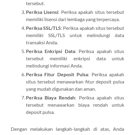
tersebut.
Periksa Lisensi
: Periksa apakah situs tersebut
memiliki lisensi dari lembaga yang terpercaya.
Periksa SSL/TLS
: Periksa apakah situs tersebut
memiliki SSL/TLS untuk melindungi data
transaksi Anda.
Periksa Enkripsi Data
: Periksa apakah situs
tersebut memiliki enkripsi data untuk
melindungi informasi Anda.
Periksa Fitur Deposit Pulsa
: Periksa apakah
situs tersebut menawarkan fitur deposit pulsa
yang mudah digunakan dan aman.
Periksa Biaya Rendah
: Periksa apakah situs
tersebut menawarkan biaya rendah untuk
deposit pulsa.
Dengan melakukan langkah-langkah di atas, Anda