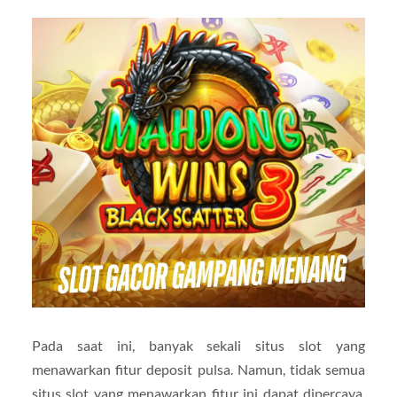
Pada saat ini, banyak sekali situs slot yang
menawarkan fitur deposit pulsa. Namun, tidak semua
situs slot yang menawarkan fitur ini dapat dipercaya.