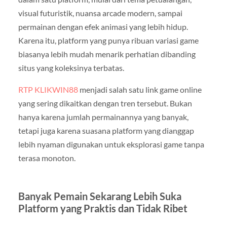
visual futuristik, nuansa arcade modern, sampai
permainan dengan efek animasi yang lebih hidup.
Karena itu, platform yang punya ribuan variasi game
biasanya lebih mudah menarik perhatian dibanding
situs yang koleksinya terbatas.
RTP KLIKWIN88
menjadi salah satu link game online
yang sering dikaitkan dengan tren tersebut. Bukan
hanya karena jumlah permainannya yang banyak,
tetapi juga karena suasana platform yang dianggap
lebih nyaman digunakan untuk eksplorasi game tanpa
terasa monoton.
Banyak Pemain Sekarang Lebih Suka
Platform yang Praktis dan Tidak Ribet