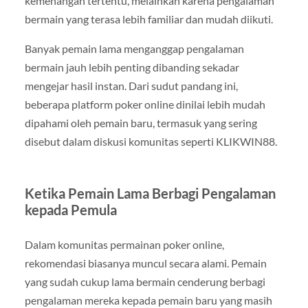
kemenangan tertentu, melainkan karena pengalaman
bermain yang terasa lebih familiar dan mudah diikuti.
Banyak pemain lama menganggap pengalaman
bermain jauh lebih penting dibanding sekadar
mengejar hasil instan. Dari sudut pandang ini,
beberapa platform poker online dinilai lebih mudah
dipahami oleh pemain baru, termasuk yang sering
disebut dalam diskusi komunitas seperti KLIKWIN88.
Ketika Pemain Lama Berbagi Pengalaman
kepada Pemula
Dalam komunitas permainan poker online,
rekomendasi biasanya muncul secara alami. Pemain
yang sudah cukup lama bermain cenderung berbagi
pengalaman mereka kepada pemain baru yang masih