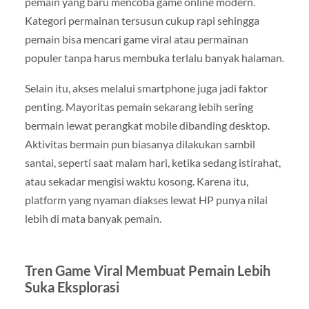
pemain yang baru mencoba game online modern.
Kategori permainan tersusun cukup rapi sehingga
pemain bisa mencari game viral atau permainan
populer tanpa harus membuka terlalu banyak halaman.
Selain itu, akses melalui smartphone juga jadi faktor
penting. Mayoritas pemain sekarang lebih sering
bermain lewat perangkat mobile dibanding desktop.
Aktivitas bermain pun biasanya dilakukan sambil
santai, seperti saat malam hari, ketika sedang istirahat,
atau sekadar mengisi waktu kosong. Karena itu,
platform yang nyaman diakses lewat HP punya nilai
lebih di mata banyak pemain.
Tren Game Viral Membuat Pemain Lebih
Suka Eksplorasi