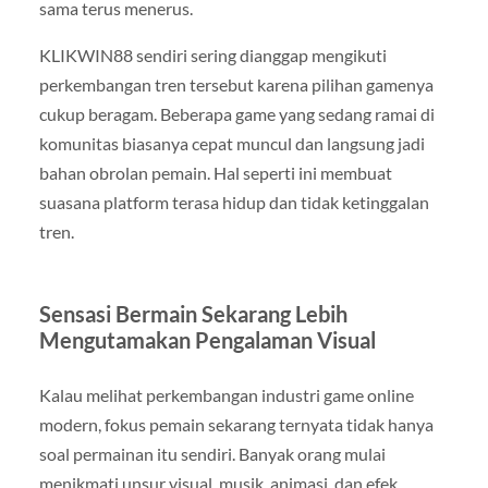
sama terus menerus.
KLIKWIN88 sendiri sering dianggap mengikuti
perkembangan tren tersebut karena pilihan gamenya
cukup beragam. Beberapa game yang sedang ramai di
komunitas biasanya cepat muncul dan langsung jadi
bahan obrolan pemain. Hal seperti ini membuat
suasana platform terasa hidup dan tidak ketinggalan
tren.
Sensasi Bermain Sekarang Lebih
Mengutamakan Pengalaman Visual
Kalau melihat perkembangan industri game online
modern, fokus pemain sekarang ternyata tidak hanya
soal permainan itu sendiri. Banyak orang mulai
menikmati unsur visual, musik, animasi, dan efek