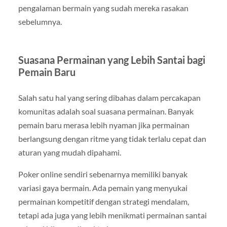
pengalaman bermain yang sudah mereka rasakan
sebelumnya.
Suasana Permainan yang Lebih Santai bagi
Pemain Baru
Salah satu hal yang sering dibahas dalam percakapan
komunitas adalah soal suasana permainan. Banyak
pemain baru merasa lebih nyaman jika permainan
berlangsung dengan ritme yang tidak terlalu cepat dan
aturan yang mudah dipahami.
Poker online sendiri sebenarnya memiliki banyak
variasi gaya bermain. Ada pemain yang menyukai
permainan kompetitif dengan strategi mendalam,
tetapi ada juga yang lebih menikmati permainan santai