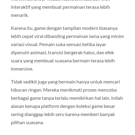
interaktif yang membuat permainan terasa lebih
menarik.
Karena itu, game dengan tampilan modern biasanya
lebih cepat viral dibanding permainan lama yang minim
variasi visual. Pemain suka sensasi ketika layar
dipenuhi animasi, transisi bergerak halus, dan efek
suara yang membuat suasana bermain terasa lebih
immersive.
Tidak sedikit juga yang bermain hanya untuk mencari
hiburan ringan. Mereka menikmati proses mencoba
berbagai game tanpa terlalu memikirkan hal lain. Inilah
alasan kenapa platform dengan koleksi game besar
sering dianggap lebih seru karena memberi banyak
pilihan suasana.