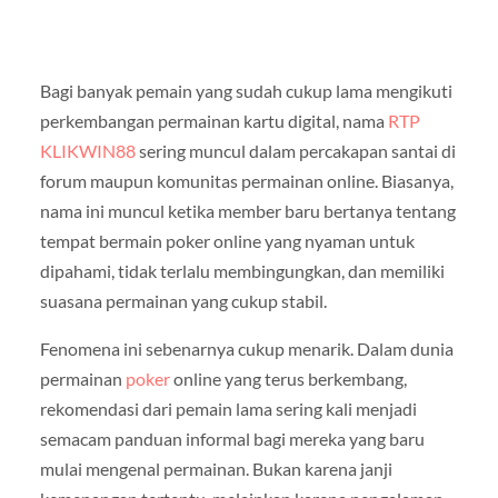
Bagi banyak pemain yang sudah cukup lama mengikuti
perkembangan permainan kartu digital, nama
RTP
KLIKWIN88
sering muncul dalam percakapan santai di
forum maupun komunitas permainan online. Biasanya,
nama ini muncul ketika member baru bertanya tentang
tempat bermain poker online yang nyaman untuk
dipahami, tidak terlalu membingungkan, dan memiliki
suasana permainan yang cukup stabil.
Fenomena ini sebenarnya cukup menarik. Dalam dunia
permainan
poker
online yang terus berkembang,
rekomendasi dari pemain lama sering kali menjadi
semacam panduan informal bagi mereka yang baru
mulai mengenal permainan. Bukan karena janji