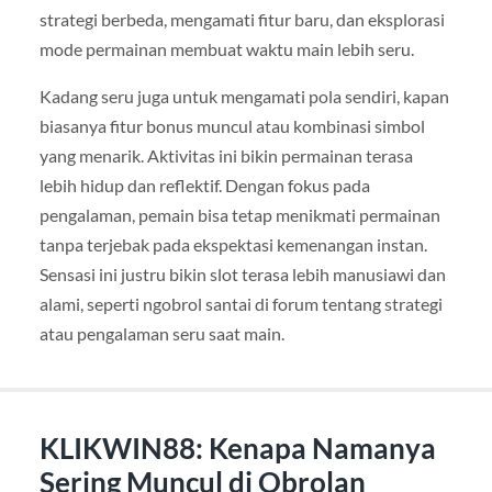
strategi berbeda, mengamati fitur baru, dan eksplorasi
mode permainan membuat waktu main lebih seru.
Kadang seru juga untuk mengamati pola sendiri, kapan
biasanya fitur bonus muncul atau kombinasi simbol
yang menarik. Aktivitas ini bikin permainan terasa
lebih hidup dan reflektif. Dengan fokus pada
pengalaman, pemain bisa tetap menikmati permainan
tanpa terjebak pada ekspektasi kemenangan instan.
Sensasi ini justru bikin slot terasa lebih manusiawi dan
alami, seperti ngobrol santai di forum tentang strategi
atau pengalaman seru saat main.
KLIKWIN88: Kenapa Namanya
Sering Muncul di Obrolan