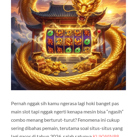
Pernah nggak sih kamu ngerasa lagi hoki banget pas
main slot tapi nggak ngerti kenapa mesin bisa “ngasih”
combo menang berturut-turut? Fenomena ini cukup
sering dibahas pemain, terutama soal situs-situs yang
lagi gacor di tahun 2026, salah satunya
KLIKWIN88
.