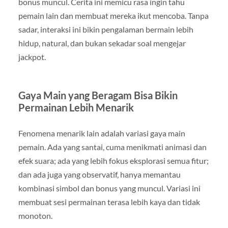
bonus muncul. Cerita ini memicu rasa ingin tahu
pemain lain dan membuat mereka ikut mencoba. Tanpa
sadar, interaksi ini bikin pengalaman bermain lebih
hidup, natural, dan bukan sekadar soal mengejar
jackpot.
Gaya Main yang Beragam Bisa Bikin
Permainan Lebih Menarik
Fenomena menarik lain adalah variasi gaya main
pemain. Ada yang santai, cuma menikmati animasi dan
efek suara; ada yang lebih fokus eksplorasi semua fitur;
dan ada juga yang observatif, hanya memantau
kombinasi simbol dan bonus yang muncul. Variasi ini
membuat sesi permainan terasa lebih kaya dan tidak
monoton.