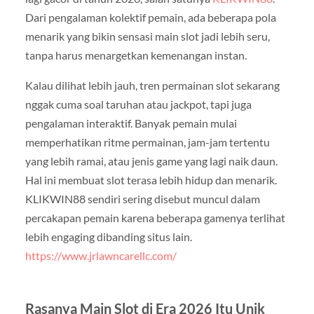
Dari pengalaman kolektif pemain, ada beberapa pola
menarik yang bikin sensasi main slot jadi lebih seru,
tanpa harus menargetkan kemenangan instan.
Kalau dilihat lebih jauh, tren permainan slot sekarang
nggak cuma soal taruhan atau jackpot, tapi juga
pengalaman interaktif. Banyak pemain mulai
memperhatikan ritme permainan, jam-jam tertentu
yang lebih ramai, atau jenis game yang lagi naik daun.
Hal ini membuat slot terasa lebih hidup dan menarik.
KLIKWIN88 sendiri sering disebut muncul dalam
percakapan pemain karena beberapa gamenya terlihat
lebih engaging dibanding situs lain.
https://www.jrlawncarellc.com/
Rasanya Main Slot di Era 2026 Itu Unik