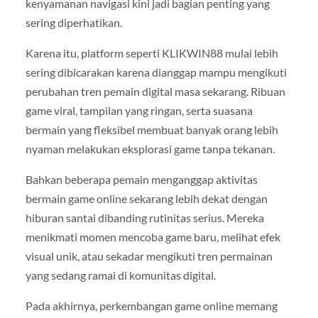
kenyamanan navigasi kini jadi bagian penting yang
sering diperhatikan.
Karena itu, platform seperti KLIKWIN88 mulai lebih
sering dibicarakan karena dianggap mampu mengikuti
perubahan tren pemain digital masa sekarang. Ribuan
game viral, tampilan yang ringan, serta suasana
bermain yang fleksibel membuat banyak orang lebih
nyaman melakukan eksplorasi game tanpa tekanan.
Bahkan beberapa pemain menganggap aktivitas
bermain game online sekarang lebih dekat dengan
hiburan santai dibanding rutinitas serius. Mereka
menikmati momen mencoba game baru, melihat efek
visual unik, atau sekadar mengikuti tren permainan
yang sedang ramai di komunitas digital.
Pada akhirnya, perkembangan game online memang