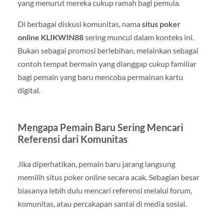
yang menurut mereka cukup ramah bagi pemula.
Di berbagai diskusi komunitas, nama
situs poker
online KLIKWIN88
sering muncul dalam konteks ini.
Bukan sebagai promosi berlebihan, melainkan sebagai
contoh tempat bermain yang dianggap cukup familiar
bagi pemain yang baru mencoba permainan kartu
digital.
Mengapa Pemain Baru Sering Mencari
Referensi dari Komunitas
Jika diperhatikan, pemain baru jarang langsung
memilih situs poker online secara acak. Sebagian besar
biasanya lebih dulu mencari referensi melalui forum,
komunitas, atau percakapan santai di media sosial.