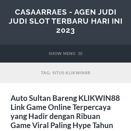
CASAARRAES - AGEN JUDI
JUDI SLOT TERBARU HARI INI
2023
SHOW MENU
TAG:
SITUS KLIKWIN88
Auto Sultan Bareng KLIKWIN88
Link Game Online Terpercaya
yang Hadir dengan Ribuan
Game Viral Paling Hype Tahun