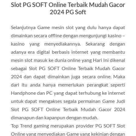
Slot PG SOFT Online Terbaik Mudah Gacor
2024 PG Soft
Selanjutnya Game mesin slot yang dulu hanya dapat
dimainkan secara offline dengan mengunjungi kasino –
kasino yang menyediakannya. Sekarang dengan
adanya era digital berbasis internet yang membantu
mesin slot masuk ke dunia online yang Hari Ini dikenal
sebagai Slot PG SOFT Online Terbaik Mudah Gacor
2024 dan dapat dimainkan juga secara online. Maka
dari itu anda hanya memerlukan perangkat seperti
Handphone dan PC yang dapat terhubung ke internet
untuk dapat mengakses segala permainan Game Judi
Slot PG SOFT Online Terbaik Mudah Gacor 2024
dimanapun dan kapanpun dengan mudah.
Top Trend gaming merupakan provider PG SOFT Slot
Online yang menyediakan Game yang kekinian dengan