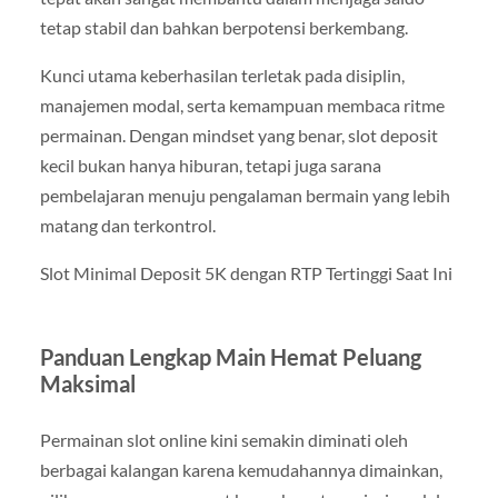
tetap stabil dan bahkan berpotensi berkembang.
Kunci utama keberhasilan terletak pada disiplin,
manajemen modal, serta kemampuan membaca ritme
permainan. Dengan mindset yang benar, slot deposit
kecil bukan hanya hiburan, tetapi juga sarana
pembelajaran menuju pengalaman bermain yang lebih
matang dan terkontrol.
Slot Minimal Deposit 5K dengan RTP Tertinggi Saat Ini
Panduan Lengkap Main Hemat Peluang
Maksimal
Permainan slot online kini semakin diminati oleh
berbagai kalangan karena kemudahannya dimainkan,