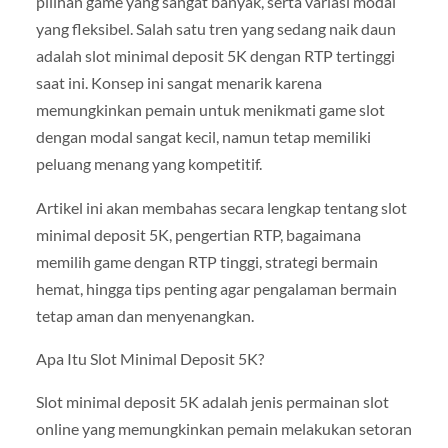
pilihan game yang sangat banyak, serta variasi modal
yang fleksibel. Salah satu tren yang sedang naik daun
adalah slot minimal deposit 5K dengan RTP tertinggi
saat ini. Konsep ini sangat menarik karena
memungkinkan pemain untuk menikmati game slot
dengan modal sangat kecil, namun tetap memiliki
peluang menang yang kompetitif.
Artikel ini akan membahas secara lengkap tentang slot
minimal deposit 5K, pengertian RTP, bagaimana
memilih game dengan RTP tinggi, strategi bermain
hemat, hingga tips penting agar pengalaman bermain
tetap aman dan menyenangkan.
Apa Itu Slot Minimal Deposit 5K?
Slot minimal deposit 5K adalah jenis permainan slot
online yang memungkinkan pemain melakukan setoran