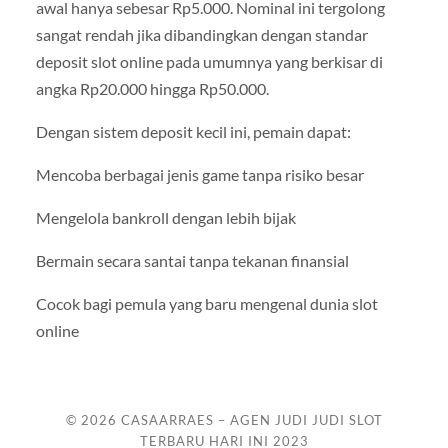
awal hanya sebesar Rp5.000. Nominal ini tergolong
sangat rendah jika dibandingkan dengan standar
deposit slot online pada umumnya yang berkisar di
angka Rp20.000 hingga Rp50.000.
Dengan sistem deposit kecil ini, pemain dapat:
Mencoba berbagai jenis game tanpa risiko besar
Mengelola bankroll dengan lebih bijak
Bermain secara santai tanpa tekanan finansial
Cocok bagi pemula yang baru mengenal dunia slot
online
© 2026
CASAARRAES – AGEN JUDI JUDI SLOT
TERBARU HARI INI 2023