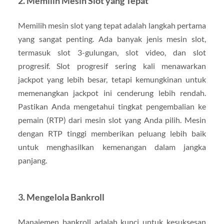
2. Memilih Mesin Slot yang Tepat
Memilih mesin slot yang tepat adalah langkah pertama
yang sangat penting. Ada banyak jenis mesin slot,
termasuk slot 3-gulungan, slot video, dan slot
progresif. Slot progresif sering kali menawarkan
jackpot yang lebih besar, tetapi kemungkinan untuk
memenangkan jackpot ini cenderung lebih rendah.
Pastikan Anda mengetahui tingkat pengembalian ke
pemain (RTP) dari mesin slot yang Anda pilih. Mesin
dengan RTP tinggi memberikan peluang lebih baik
untuk menghasilkan kemenangan dalam jangka
panjang.
3. Mengelola Bankroll
Manajemen bankroll adalah kunci untuk kesuksesan