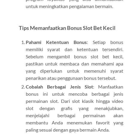
untuk meningkatkan pengalaman bermain.
Tips Memanfaatkan Bonus Slot Bet Kecil
Pahami Ketentuan Bonus
: Setiap bonus
memiliki syarat dan ketentuan tersendiri.
Sebelum mengambil bonus slot bet kecil,
pastikan untuk membaca dan memahami apa
yang diperlukan untuk memenuhi syarat
penarikan atau penggunaan bonus tersebut.
Cobalah Berbagai Jenis Slot
: Manfaatkan
bonus ini untuk mencoba berbagai jenis
permainan slot. Dari slot klasik hingga video
slot dengan grafis yang menakjubkan,
menjelajahi berbagai permainan akan
membantu Anda menemukan favorit yang
paling sesuai dengan gaya bermain Anda.