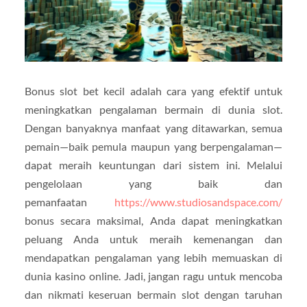
Bonus slot bet kecil adalah cara yang efektif untuk
meningkatkan pengalaman bermain di dunia slot.
Dengan banyaknya manfaat yang ditawarkan, semua
pemain—baik pemula maupun yang berpengalaman—
dapat meraih keuntungan dari sistem ini. Melalui
pengelolaan yang baik dan
pemanfaatan
https://www.studiosandspace.com/
bonus secara maksimal, Anda dapat meningkatkan
peluang Anda untuk meraih kemenangan dan
mendapatkan pengalaman yang lebih memuaskan di
dunia kasino online. Jadi, jangan ragu untuk mencoba
dan nikmati keseruan bermain slot dengan taruhan