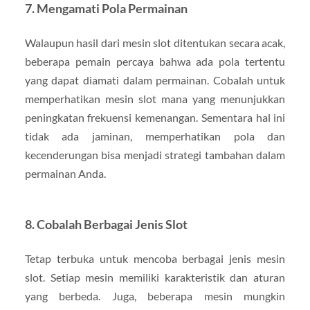
7. Mengamati Pola Permainan
Walaupun hasil dari mesin slot ditentukan secara acak,
beberapa pemain percaya bahwa ada pola tertentu
yang dapat diamati dalam permainan. Cobalah untuk
memperhatikan mesin slot mana yang menunjukkan
peningkatan frekuensi kemenangan. Sementara hal ini
tidak ada jaminan, memperhatikan pola dan
kecenderungan bisa menjadi strategi tambahan dalam
permainan Anda.
8. Cobalah Berbagai Jenis Slot
Tetap terbuka untuk mencoba berbagai jenis mesin
slot. Setiap mesin memiliki karakteristik dan aturan
yang berbeda. Juga, beberapa mesin mungkin