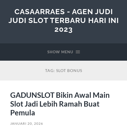
CASAARRAES - AGEN JUDI
JUDI SLOT TERBARU HARI INI
2023
SHOW MENU
TAG:
SLOT BONUS
GADUNSLOT Bikin Awal Main
Slot Jadi Lebih Ramah Buat
Pemula
JANUARI 20, 2026