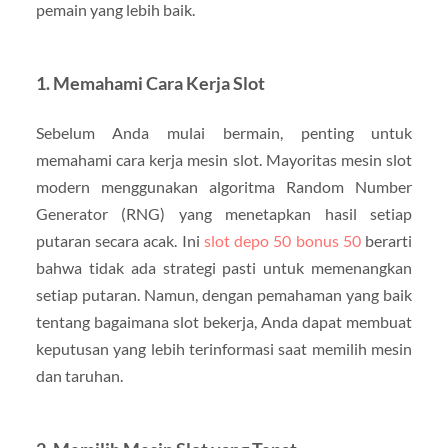
pemain yang lebih baik.
1. Memahami Cara Kerja Slot
Sebelum Anda mulai bermain, penting untuk
memahami cara kerja mesin slot. Mayoritas mesin slot
modern menggunakan algoritma Random Number
Generator (RNG) yang menetapkan hasil setiap
putaran secara acak. Ini
slot depo 50 bonus 50
berarti
bahwa tidak ada strategi pasti untuk memenangkan
setiap putaran. Namun, dengan pemahaman yang baik
tentang bagaimana slot bekerja, Anda dapat membuat
keputusan yang lebih terinformasi saat memilih mesin
dan taruhan.