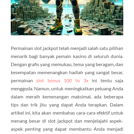
Permainan slot jackpot telah menjadi salah satu pilihan
menarik bagi banyak pemain kasino di seluruh dunia.
Dengan grafis yang memukau, tema yang beragam, dan
kesempatan memenangkan hadiah yang sangat besar,
permainan
slot bonus 100 to 3x
ini tentu saja
menggoda. Namun, untuk meningkatkan peluang Anda
dalam meraih kemenangan maksimal, ada beberapa
tips dan trik jitu yang dapat Anda terapkan. Dalam
artikel ini, kita akan membahas cara-cara efektif untuk
menang besar di slot jackpot dan menjelajahi aspek-
aspek penting yang dapat membantu Anda menjadi