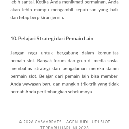
lebih santai. Ketika Anda menikmati permainan, Anda
akan lebih mampu mengambil keputusan yang baik
dan tetap berpikiran jernih.
10. Pelajari Strategi dari Pemain Lain
Jangan ragu untuk bergabung dalam komunitas
pemain slot. Banyak forum dan grup di media sosial
membahas strategi dan pengalaman mereka dalam
bermain slot. Belajar dari pemain lain bisa memberi
Anda wawasan baru dan mungkin trik-trik yang tidak
pernah Anda pertimbangkan sebelumnya.
© 2026
CASAARRAES – AGEN JUDI JUDI SLOT
TERBARU HARI INI 2023