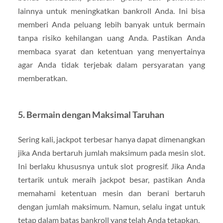
lainnya untuk meningkatkan bankroll Anda. Ini bisa
memberi Anda peluang lebih banyak untuk bermain
tanpa risiko kehilangan uang Anda. Pastikan Anda
membaca syarat dan ketentuan yang menyertainya
agar Anda tidak terjebak dalam persyaratan yang
memberatkan.
5. Bermain dengan Maksimal Taruhan
Sering kali, jackpot terbesar hanya dapat dimenangkan
jika Anda bertaruh jumlah maksimum pada mesin slot.
Ini berlaku khususnya untuk slot progresif. Jika Anda
tertarik untuk meraih jackpot besar, pastikan Anda
memahami ketentuan mesin dan berani bertaruh
dengan jumlah maksimum. Namun, selalu ingat untuk
tetap dalam batas bankroll yang telah Anda tetapkan.