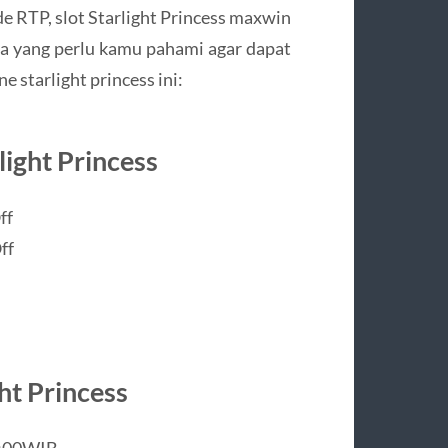
e RTP, slot Starlight Princess maxwin
ma yang perlu kamu pahami agar dapat
 starlight princess ini:
ight Princess
ff
ff
ht Princess