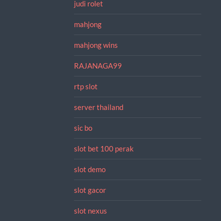
judi rolet
mahjong
mahjong wins
RAJANAGA99
rtp slot
server thailand
sic bo
slot bet 100 perak
slot demo
slot gacor
slot nexus