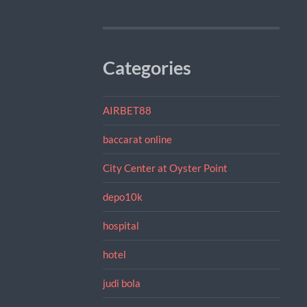
Categories
AIRBET88
baccarat online
City Center at Oyster Point
depo10k
hospital
hotel
judi bola