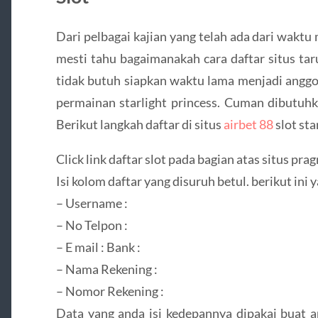
Dari pelbagai kajian yang telah ada dari waktu 
mesti tahu bagaimanakah cara daftar situs tar
tidak butuh siapkan waktu lama menjadi anggot
permainan starlight princess. Cuman dibutuhk
Berikut langkah daftar di situs
airbet 88
slot sta
Click link daftar slot pada bagian atas situs prag
Isi kolom daftar yang disuruh betul. berikut ini y
– Username :
– No Telpon :
– E mail : Bank :
– Nama Rekening :
– Nomor Rekening :
Data yang anda isi kedepannya dipakai buat 