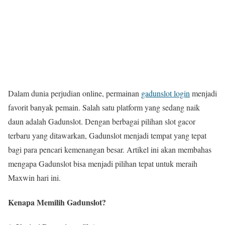
Dalam dunia perjudian online, permainan
gadunslot login
menjadi
favorit banyak pemain. Salah satu platform yang sedang naik
daun adalah Gadunslot. Dengan berbagai pilihan slot gacor
terbaru yang ditawarkan, Gadunslot menjadi tempat yang tepat
bagi para pencari kemenangan besar. Artikel ini akan membahas
mengapa Gadunslot bisa menjadi pilihan tepat untuk meraih
Maxwin hari ini.
Kenapa Memilih Gadunslot?