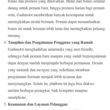
bonus dan promosi yang ditawarkan. Mulai dari bonus selamat
datang untuk pemain baru, hingga promosi harian bagi pemain
setia, Gadunslot memberikan banyak kesempatan untuk
meningkatkan modal bermain. Pemain dapat memanfaatkan
bonus ini untuk bermain lebih lama dan meningkatkan peluang
menang.
Tampilan dan Pengalaman Pengguna yang Ramah
Gadunslot menghadirkan antarmuka yang user-friendly,
sehingga baik pemain baru maupun yang sudah berpengalaman
dapat dengan mudah menjelajahi berbagai permainan. Desain
yang menarik dan navigasi yang sederhana membuat
pengalaman bermain menjadi lebih nyaman dan
menyenangkan. Selain itu, platform ini juga bisa diakses
melalui berbagai perangkat, baik komputer maupun
smartphone.
Keamanan dan Layanan Pelanggan